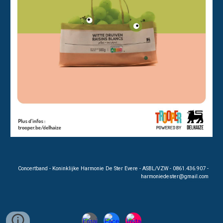
Concertband - Koninklijke Harmonie De Ster Evere - ASBL/VZW - 0861.436.907 -
harmoniedester@gmail.
c
o
m
C oncertband harmonie musiciens KHR De Ster K.H.R. De Ster dester Evere Bruxelles Brussels